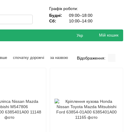
Графік роботи:
Будні:
09:00–18:00
Сб:
10:00–14:00
Мій кошик
Укр
евше
спочатку дорожчі
за назвою
Відображення: