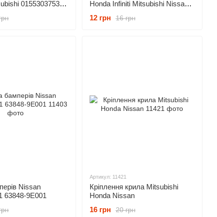
subishi 0155303753
Honda Infiniti Mitsubishi Nissan
909140051 90914-0051
12 грн
грн
16 грн
Артикул: 11421
перів Nissan
Кріплення крила Mitsubishi
1 63848-9E001
Honda Nissan
16 грн
грн
20 грн