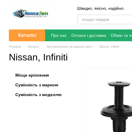
Перейти до основного контенту
Швидко, якісно, надійно.
Каталог
Про нас
Оплата і доставка
Обмін та 
Головна
Каталог
Автокріплення за маркою авто
Nissan, Infiniti
Nissan, Infiniti
Місце кріплення
Сумісність з маркою
Сумісність з моделлю