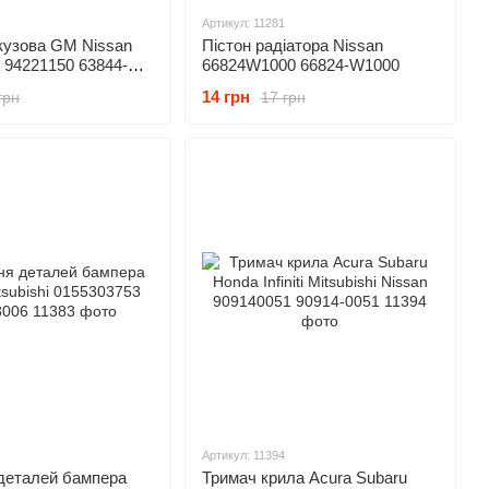
Артикул: 11281
кузова GM Nissan
Пістон радіатора Nissan
iti 94221150 63844-
66824W1000 66824-W1000
4D0100 8-94221-
14 грн
грн
17 грн
211500
Артикул: 11394
 деталей бампера
Тримач крила Acura Subaru