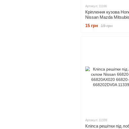
Артикул: 11166
Кріплення кузова Hon
Nissan Mazda Mitsubis
91502SM4000 638440
15 грн
19 грн
NA0156145
Артикул: 11339
Кліпса решітки під л