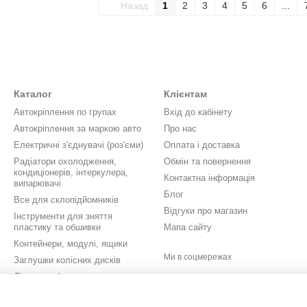
Назад
1
2
3
4
5
6
...
Каталог
Клієнтам
Автокріплення по групах
Вхід до кабінету
Автокріплення за маркою авто
Про нас
Електричні з'єднувачі (роз'єми)
Оплата і доставка
Радіатори охолодження,
Обмін та повернення
кондиціонерів, інтеркулера,
Контактна інформація
випарювачі
Блог
Все для склопідйомників
Відгуки про магазин
Інструменти для зняття
пластику та обшивки
Мапа сайту
Контейнери, модулі, ящики
Ми в соцмережах
Заглушки колісних дисків
Літери, цифри, значки,
шильдики
Кришки бачків омивача