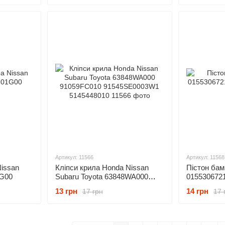
Артикул: 11566
Артикул: 11568
Nissan
Кліпси крила Honda Nissan
Пістон бам
1G00
Subaru Toyota 63848WA000
0155306721
91059FC010 91545SE0003W1
13 грн
14 грн
17 грн
17 
5145448010