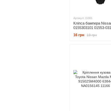
Артикул: 11065
Кліпса бампера Nissa
0155303101 01553-03
16 грн
19 грн