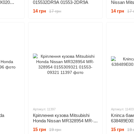
AX020
015532DR9A 01553-2DR9A
Nissan Mit
DV0A
MU488006
14 грн
14 грн
17 грн
17 
Артикул: 11397
Артикул: 11403
da
Кріплення кузова Mitsubishi
Кліпса бам
Honda Nissan MR328954 MR-
638489E00
328954 0155309321 01553-
15 грн
15 грн
19 грн
19 
09321