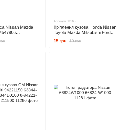
Артикул: 11165
пса Nissan Mazda
Кріплення кузова Honda Nissan
 M547806
Toyota Mazda Mitsubishi Ford
00 6385401A00
63854-01A00 6385401A00
15 грн
грн
19 грн