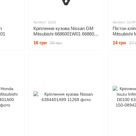
Артикул: 11102
Артикул: 11148
n
Кріплення кузова Nissan GM
Пістон клі
101
Mitsubishi 6686001W01 66860-
Mitsubishi
01W01 94051993 M344737
H38168885
16 грн
14 грн
20 грн
17 
M406893