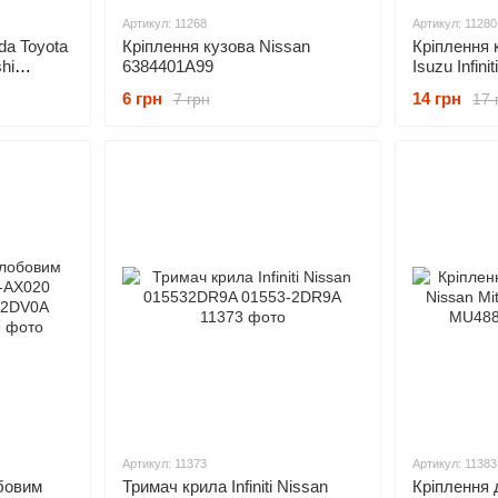
Артикул: 11268
Артикул: 11280
da Toyota
Кріплення кузова Nissan
Кріплення 
hi
6384401A99
Isuzu Infin
1A00
D0100 6384
6 грн
14 грн
7 грн
17 
150-08942
Артикул: 11373
Артикул: 11383
обовим
Тримач крила Infiniti Nissan
Кріплення