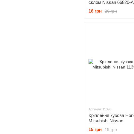
склом Nissan 66820-
66820AX020 66820-2
16 грн
20 грн
668202DV0A
Артикул: 11396
Кріплення кузова Hon
Mitsubishi Nissan
15 грн
19 грн