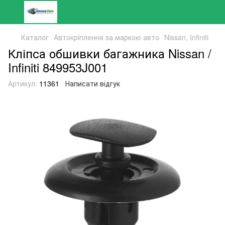
Каталог
Автокріплення за маркою авто
Nissan, Infiniti
Кліпса обшивки багажника Nissan /
Infiniti 849953J001
Артикул:
11361
Написати відгук