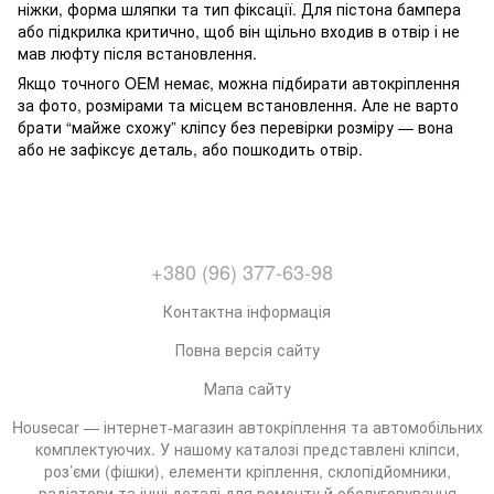
ніжки, форма шляпки та тип фіксації. Для пістона бампера
або підкрилка критично, щоб він щільно входив в отвір і не
мав люфту після встановлення.
Якщо точного OEM немає, можна підбирати автокріплення
за фото, розмірами та місцем встановлення. Але не варто
брати “майже схожу” кліпсу без перевірки розміру — вона
або не зафіксує деталь, або пошкодить отвір.
+380 (96) 377-63-98
Контактна інформація
Повна версія сайту
Мапа сайту
Housecar — інтернет-магазин автокріплення та автомобільних
комплектуючих. У нашому каталозі представлені кліпси,
роз’єми (фішки), елементи кріплення, склопідйомники,
радіатори та інші деталі для ремонту й обслуговування