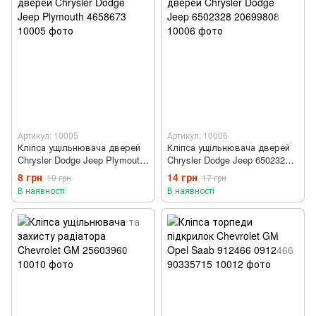
Артикул: 10005
Артикул: 10006
Кліпса ущільнювача дверей
Кліпса ущільнювача дверей
Chrysler Dodge Jeep Plymouth
Chrysler Dodge Jeep 6502328
4658673
20699808
8 грн
14 грн
10 грн
17 грн
В наявності
В наявності