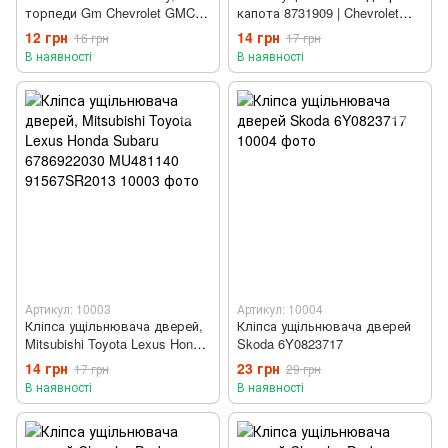
торпеди Gm Chevrolet GMC
капота 8731909 | Chevrolet
Honda Acura 10262036
Opel Daewoo Ford
12 грн
14 грн
16 грн
17 грн
В наявності
В наявності
Артикул: 10003
Артикул: 10004
Кліпса ущільнювача дверей,
Кліпса ущільнювача дверей
Mitsubishi Toyota Lexus Honda
Skoda 6Y0823717
Subaru 6786922030 MU481140
14 грн
23 грн
17 грн
29 грн
91567SR2013
В наявності
В наявності