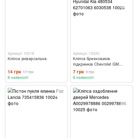
Артикул: 10018
Артикул: 10020
Кліпса універсальна
Кліпса бризковиків
підкринків Chevrolet GM
Hyundai Kia 480534 62701063
14 грн
7 грн
17 грн
9 грн
6030538
В наявності
В наявності