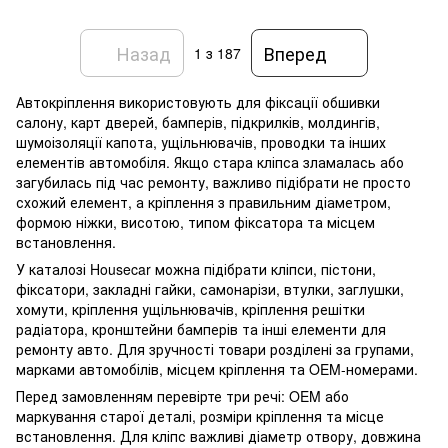
Назад
Вперед
1
з 187
Автокріплення використовують для фіксації обшивки
салону, карт дверей, бамперів, підкрилків, молдингів,
шумоізоляції капота, ущільнювачів, проводки та інших
елементів автомобіля. Якщо стара кліпса зламалась або
загубилась під час ремонту, важливо підібрати не просто
схожий елемент, а кріплення з правильним діаметром,
формою ніжки, висотою, типом фіксатора та місцем
встановлення.
У каталозі Housecar можна підібрати кліпси, пістони,
фіксатори, закладні гайки, самонарізи, втулки, заглушки,
хомути, кріплення ущільнювачів, кріплення решітки
радіатора, кронштейни бамперів та інші елементи для
ремонту авто. Для зручності товари розділені за групами,
марками автомобілів, місцем кріплення та OEM-номерами.
Перед замовленням перевірте три речі: OEM або
маркування старої деталі, розміри кріплення та місце
встановлення. Для кліпс важливі діаметр отвору, довжина