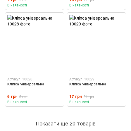
15958694 1595864 3939327
W709346S300
В наявності
В наявності
Артикул: 10028
Артикул: 10029
Кліпса універсальна
Кліпса універсальна
6 грн
17 грн
8 грн
21 грн
В наявності
В наявності
Показати ще 20 товарів