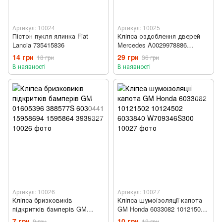
Артикул: 10024
Артикул: 10025
Пістон пукля ялинка Fiat
Кліпса оздоблення дверей
Lancia 735415836
Mercedes A0029978886
0029978886
14 грн
29 грн
18 грн
36 грн
В наявності
В наявності
Артикул: 10026
Артикул: 10027
Кліпса бризковиків
Кліпса шумоізоляції капота
підкритків бамперів GM
GM Honda 6033082 10121502
01605396 388577S 6030441
10124502 6033840
7 грн
10 грн
9 грн
12 грн