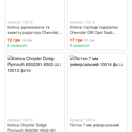
Артикул: 10010
Артикул: 10012
Кліпса ущільнювача та
Кліпса торпеди підкрилок
захисту радіатора Chevrolet
Chevrolet GM Opel Saab
GM 25603960
912466 0912466 90335715
12 грн
17 грн
16 грн
21 грн
В наявності
В наявності
Артикул: 10013
Артикул: 10014
Кліпса Chrysler Dodge
Пістон 7 мм універсальний
Plymouth 6502381 6502-381