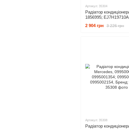
Артикул: 35304
Радіатор кондиціонера
1856995; EJ7H19710A
EJ7Z19712B, Бренд: 
2 904 грн
3 226 грн
Артикул: 35308
Радіатор кондиціонер