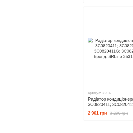
Артикул: 35316
Радіатор кондиціонер
3C0820411; 3C082041
3C0820411G; 3C08204
2 961 грн
3 290 грн
Бренд: SRLine