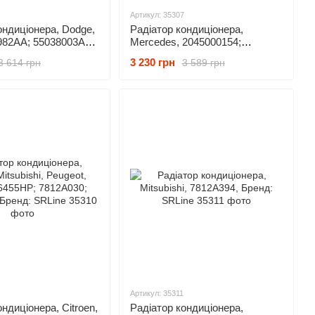
Артикул: 35307
ондиціонера, Dodge,
Радіатор кондиціонера,
982AA; 55038003AE;
Mercedes, 2045000154;
F; 55038003AG,
2045000254; 2045000654,
3 230 грн
3 614 грн
3 589 грн
ine
Бренд: SRLine
Артикул: 35311
ндиціонера, Citroen,
Радіатор кондиціонера,