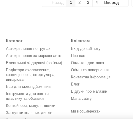
Назад
1
2
3
4
Вперед
Каталог
Клієнтам
Автокріплення по групах
Вхід до кабінету
Автокріплення за маркою авто
Про нас
Електричні з'єднувачі (роз'єми)
Оплата і доставка
Радіатори охолодження,
Обмін та повернення
кондиціонерів, інтеркулера,
Контактна інформація
випарювачі
Блог
Все для склопідйомників
Відгуки про магазин
Інструменти для зняття
пластику та обшивки
Мапа сайту
Контейнери, модулі, ящики
Ми в соцмережах
Заглушки колісних дисків
Літери, цифри, значки,
шильдики
Кришки бачків омивача