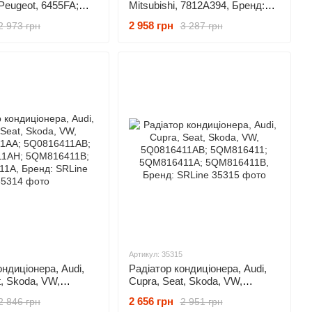
 Peugeot, 6455FA;
Mitsubishi, 7812A394, Бренд:
12A030; 7812A204,
SRLine
2 958 грн
2 973 грн
3 287 грн
ine
Артикул: 35315
ондиціонера, Audi,
Радіатор кондиціонера, Audi,
t, Skoda, VW,
Cupra, Seat, Skoda, VW,
AA; 5Q0816411AB;
5Q0816411AB; 5QM816411;
2 656 грн
2 846 грн
2 951 грн
AH; 5QM816411B;
5QM816411A; 5QM816411B,