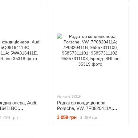
A, Бренд: SRLine
Бренд: SRLine
Артикул: 35319
ондиціонера, Audi,
Радіатор кондиціонера,
16411BC;
Porsche, VW, 7P0820411A;
A; 5WA816411E,
7P0820411B; 95857311100;
3 059 грн
4 794 грн
3 399 грн
ine
95857311101; 95857311102;
95857311103, Бренд: SRLine