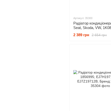
Артикул: 35300
Радіатор кондиціонера
Seat, Skoda, VW, 1K0
1K0820411AH; 1K0820
2 389 грн
2 654 грн
1K0820411AK; 1K0820
1K0820411Q