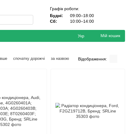
Графік роботи:
Будні:
09:00–18:00
Сб:
10:00–14:00
Мій кошик
Укр
евше
спочатку дорожчі
за назвою
Відображення: