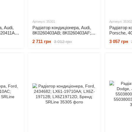
Артикул: 35301
Артикул: 35302
, Audi,
Радіатор кондиціонера, Audi,
Радіатор к
820411AC;
8K0260403AB; 8K0260403AF;
Porsche, 4
411AJ;
8K0260403D; 8K0260403E;
4G0260403
2 711 грн
3 057 грн
3 012 грн
411P;
8K0260403M, Бренд: SRLine
8T0260403E
8T0260403G