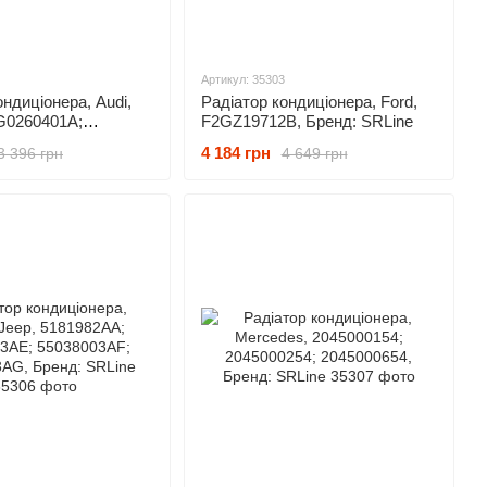
Артикул: 35303
ондиціонера, Audi,
Радіатор кондиціонера, Ford,
G0260401A;
F2GZ19712B, Бренд: SRLine
A; 4G0260403B;
4 184 грн
3 396 грн
4 649 грн
; 8T0260403F;
, Бренд: SRLine