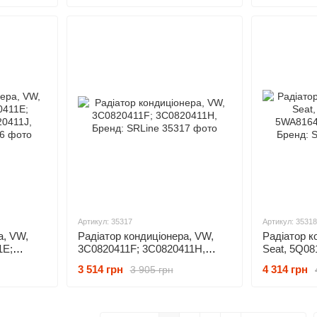
5WA816411
Артикул: 35317
Артикул: 35318
а, VW,
Радіатор кондиціонера, VW,
Радіатор к
1E;
3C0820411F; 3C0820411H,
Seat, 5Q08
11J,
Бренд: SRLine
5WA816411
3 514 грн
4 314 грн
3 905 грн
Бренд: SRL