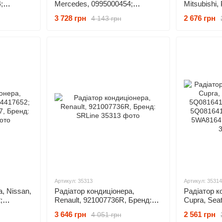
;
Mercedes, 0995000454;
Mitsubishi,
54;
0995001354; 0995001854;
6455HP; 78
3 728 грн
2 676 грн
4 143 грн
RLine
0995002154, Бренд: SRLine
Бренд: SRL
Артикул: 35313
Артикул: 35314
, Nissan,
Радіатор кондиціонера,
Радіатор к
;
Renault, 921007736R, Бренд:
Cupra, Sea
, Бренд:
SRLine
5Q0816411
3 646 грн
2 561 грн
4 051 грн
5Q0816411