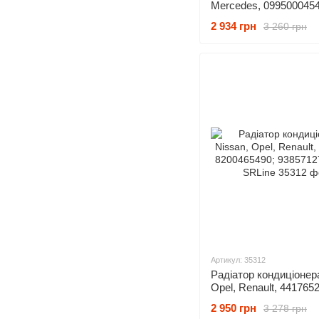
Mercedes, 0995000454
0995001354; 09950018
2 934 грн
3 260 грн
0995002154, Бренд: S
Артикул: 35312
Радіатор кондиціонера
Opel, Renault, 4417652
8200465490; 93857127
2 950 грн
3 278 грн
SRLine