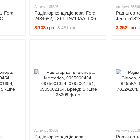
Артикул: 35305
Артикул: 35306
, Ford,
Радіатор кондиціонера, Ford,
Радіатор к
C;
2434682; LX61-19710AA; LX6Z-
Jeep, 5181
SRLine
19712B; LX6Z19712D, Бренд:
55038003A
3 133 грн
3 252 грн
3 481 грн
SRLine
Бренд: SRL
Артикул: 35309
Артикул: 35310
а,
Радіатор кондиціонера,
Радіатор ко