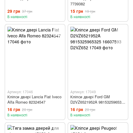
7739382
29 грн
15 грн
37 грн
19 грн
В наявності
В наявності
Артикул: 17046
Артикул: 17049
Кліпси двері Lancia Fiat Iveco
Кліпси двері Ford GM
Alfa Romeo 82324547
D2VZ6521952A 9815325965325
16607593 D2VZ652
16 грн
16 грн
20 грн
20 грн
В наявності
В наявності