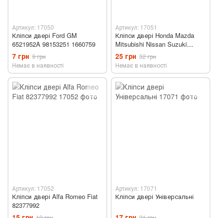
Артикул: 17050
Артикул: 17051
Кліпси двері Ford GM
Кліпси двері Honda Mazda
6521952A 98153251 1660759
Mitsubishi Nissan Suzuki
Toyota
7 грн
25 грн
9 грн
32 грн
Немає в наявності
Немає в наявності
Артикул: 17052
Артикул: 17071
Кліпси двері Alfa Romeo Fiat
Кліпси двері Універсальні
82377992
15 грн
17 грн
19 грн
21 грн