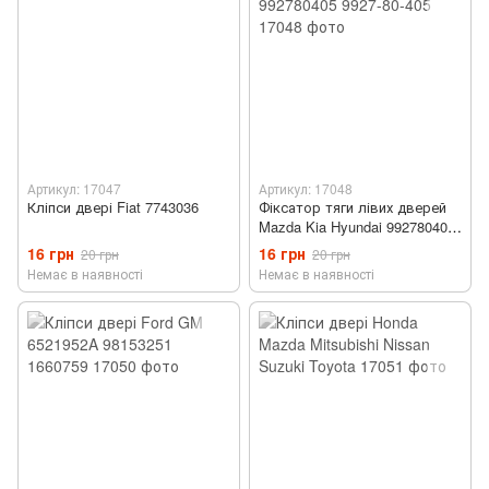
Артикул: 17047
Артикул: 17048
Кліпси двері Fiat 7743036
Фіксатор тяги лівих дверей
Mazda Kia Hyundai 992780405
9927-80-405
16 грн
16 грн
20 грн
20 грн
Немає в наявності
Немає в наявності