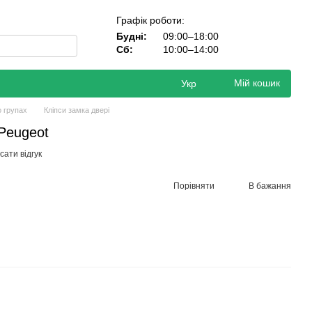
Графік роботи:
Будні:
09:00–18:00
Сб:
10:00–14:00
Мій кошик
Укр
о групах
Кліпси замка двері
 Peugeot
ати відгук
Порівняти
В бажання