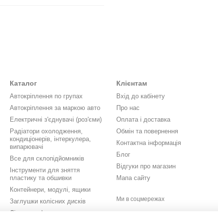
Каталог
Клієнтам
Автокріплення по групах
Вхід до кабінету
Автокріплення за маркою авто
Про нас
Електричні з'єднувачі (роз'єми)
Оплата і доставка
Радіатори охолодження,
Обмін та повернення
кондиціонерів, інтеркулера,
Контактна інформація
випарювачі
Блог
Все для склопідйомників
Відгуки про магазин
Інструменти для зняття
пластику та обшивки
Мапа сайту
Контейнери, модулі, ящики
Ми в соцмережах
Заглушки колісних дисків
Літери, цифри, значки,