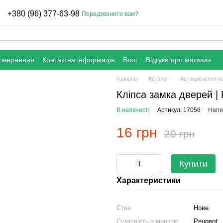
+380 (96) 377-63-98
Передзвонити вам?
повернення
Контактна інформація
Блог
Відгуки про магазин
Головна
Каталог
Автокріплення п
Кліпса замка дверей |
В наявності
Артикул: 17056
Напис
16 грн
20 грн
Купити
Характеристики
Стан
Нове
Сумісність з маркою
Peugeot