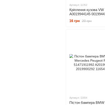
Артикул: 11352
Кріплення кузова VW
A0019944145 0019944
171885700 171885767
16 грн
20 грн
Артикул: 11654
Пістон бампера BMW 