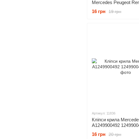
Mercedes Peugeot Ren
51471911992 A201990
16 грн
19 грн
2019900292
Артикул: 11836
Кліпси крила Mercede
A1249900492 1249900
16 грн
20 грн