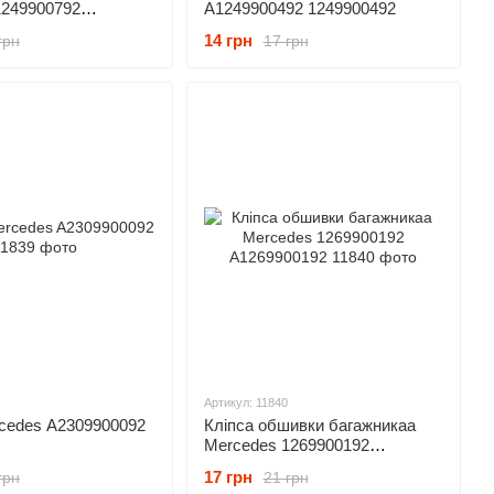
1249900792
A1249900492 1249900492
92
14 грн
грн
17 грн
Артикул: 11840
rcedes A2309900092
Кліпса обшивки багажникаа
Mercedes 1269900192
A1269900192
17 грн
грн
21 грн