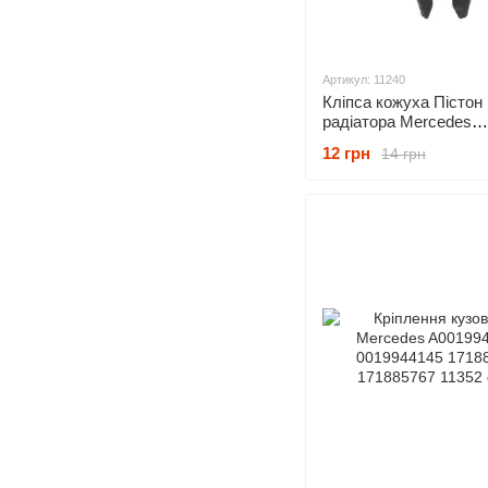
Артикул: 11240
Кліпса кожуха Пістон
радіатора Mercedes
A0009904492 0009904
12 грн
14 грн