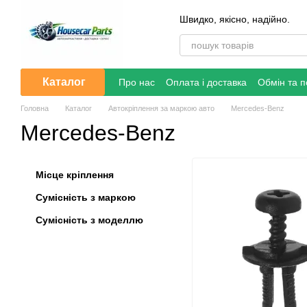
Перейти до основного контенту
Швидко, якісно, надійно.
Каталог
Про нас
Оплата і доставка
Обмін та 
Головна
Каталог
Автокріплення за маркою авто
Mercedes-Benz
Mercedes-Benz
Місце кріплення
Сумісність з маркою
Сумісність з моделлю