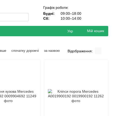
Графік роботи:
Будні:
09:00–18:00
Сб:
10:00–14:00
Мій кошик
Укр
евше
спочатку дорожчі
за назвою
Відображення: