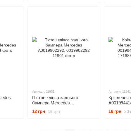
Артикул: 11901
Артикул: 11941
cedes
Пістон кліпса заднього
Кріплення
бампера Mercedes
A00199441
A0019902292, 0019902292
171885700
12 грн
16 грн
16 грн
20 