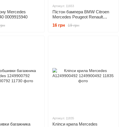
Артикул: 11653
ону Mercedes
Пістон бампера BMW Citroen
40 0009915940
Mercedes Peugeot Renault
51471911992 A2019900292
16 грн
грн
19 грн
2019900292
Артикул: 11835
ивки багажника
Кліпси крила Mercedes