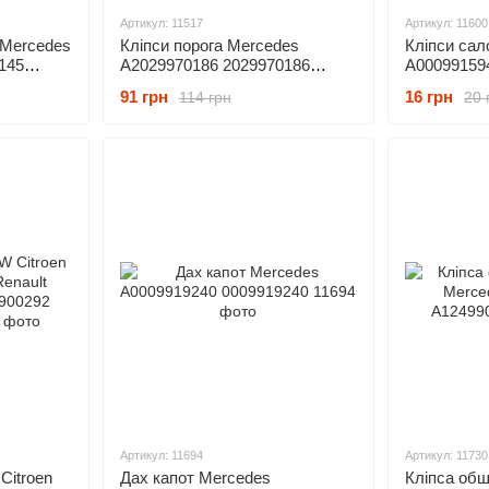
Артикул: 11517
Артикул: 11600
 Mercedes
Кліпси порога Mercedes
Кліпси сал
145
A2029970186 2029970186
A00099159
407911755
91 грн
16 грн
114 грн
20 
Артикул: 11694
Артикул: 11730
Citroen
Дах капот Mercedes
Кліпса обш