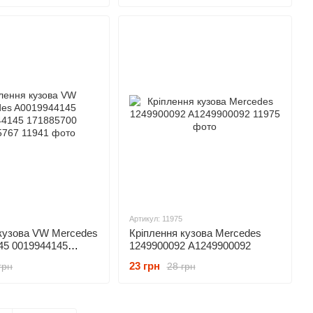
Артикул: 11975
 кузова VW Mercedes
Кріплення кузова Mercedes
45 0019944145
1249900092 A1249900092
 171885767
23 грн
грн
28 грн