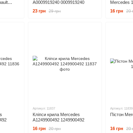
ault
A0009919240 0009919240
Mercedes 
0292
A12499007
23 грн
16 грн
29 грн
20 
Артикул: 11837
Артикул: 11839
s
Кліпси крила Mercedes
Пістон Me
492
A1249900492 1249900492
16 грн
16 грн
20 грн
20 