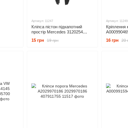
Артикул: 11247
Артикул: 11249
Кліпса пістон підкапотний
Кріплення 
простір Mercedes 3120254
A00099046
492
1269900392 A1269900392
15 грн
16 грн
19 грн
20 