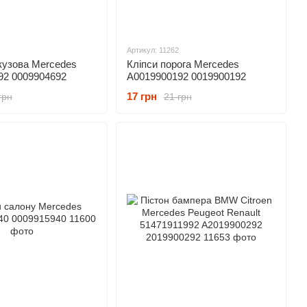
Артикул: 11262
кузова Mercedes
Кліпси порога Mercedes
92 0009904692
A0019900192 0019900192
17 грн
грн
21 грн