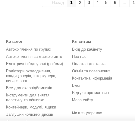
Назад
1
2
3
4
5
6
...
1
Каталог
Клієнтам
Автокріплення по групах
Вхід до кабінету
Автокріплення за маркою авто
Про нас
Електричні з'єднувачі (роз'єми)
Оплата і доставка
Радіатори охолодження,
Обмін та повернення
кондиціонерів, інтеркулера,
Контактна інформація
випарювачі
Блог
Все для склопідйомників
Відгуки про магазин
Інструменти для зняття
пластику та обшивки
Мапа сайту
Контейнери, модулі, ящики
Ми в соцмережах
Заглушки колісних дисків
Літери, цифри, значки,
шильдики
Кришки бачків омивача