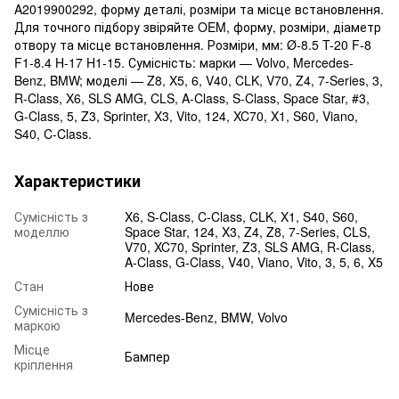
A2019900292, форму деталі, розміри та місце встановлення.
Для точного підбору звіряйте OEM, форму, розміри, діаметр
отвору та місце встановлення. Розміри, мм: Ø-8.5 T-20 F-8
F1-8.4 H-17 H1-15. Сумісність: марки — Volvo, Mercedes-
Benz, BMW; моделі — Z8, X5, 6, V40, CLK, V70, Z4, 7-Series, 3,
R-Class, X6, SLS AMG, CLS, A-Class, S-Class, Space Star, #3,
G-Class, 5, Z3, Sprinter, X3, Vito, 124, XC70, X1, S60, Viano,
S40, C-Class.
Характеристики
Сумісність з
X6, S-Class, C-Class, CLK, X1, S40, S60,
моделлю
Space Star, 124, X3, Z4, Z8, 7-Series, CLS,
V70, XC70, Sprinter, Z3, SLS AMG, R-Class,
A-Class, G-Class, V40, Viano, Vito, 3, 5, 6, X5
Стан
Нове
Сумісність з
Mercedes-Benz, BMW, Volvo
маркою
Місце
Бампер
кріплення