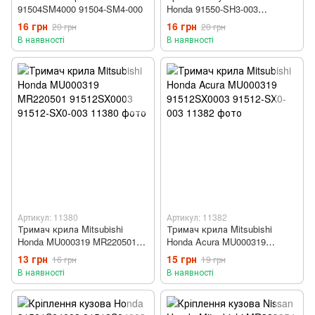
91504SM4000 91504-SM4-000
Honda 91550-SH3-003
91550SH3003
16 грн
16 грн
20 грн
20 грн
В наявності
В наявності
Артикул: 11380
Артикул: 11382
Тримач крила Mitsubishi
Тримач крила Mitsubishi
Honda MU000319 MR220501
Honda Acura MU000319
91512SX0003 91512-SX0-003
91512SX0003 91512-SX0-003
13 грн
15 грн
16 грн
19 грн
В наявності
В наявності