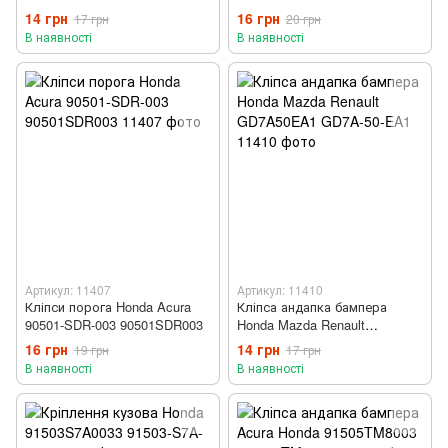
91509-S47-003
14 грн
16 грн
17 грн
20 грн
91509S4700319503-S7S-003
В наявності
В наявності
91503S7S003
Артикул: 11407
Артикул: 11410
Кліпси порога Honda Acura
Кліпса андапка бампера
90501-SDR-003 90501SDR003
Honda Mazda Renault
GD7A50EA1 GD7A-50-EA1
16 грн
14 грн
19 грн
17 грн
В наявності
В наявності