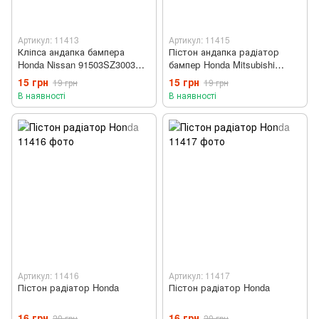
Артикул: 11413
Артикул: 11415
Кліпса андапка бампера
Пістон андапка радіатор
Honda Nissan 91503SZ3003
бампер Honda Mitsubishi
91503-SZ3-00319503-SZ5-
Nissan 91503SZ3003 91503-
15 грн
15 грн
19 грн
19 грн
00311503SZ5003
SZ3-003
В наявності
В наявності
Артикул: 11416
Артикул: 11417
Пістон радіатор Honda
Пістон радіатор Honda
16 грн
16 грн
20 грн
20 грн