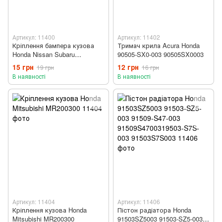
Артикул: 11400
Артикул: 11402
Кріплення бампера кузова
Тримач крила Acura Honda
Honda Nissan Subaru
90505-SX0-003 90505SX0003
57728AC090 01553-09241
15 грн
12 грн
19 грн
16 грн
0155309241
В наявності
В наявності
Артикул: 11404
Артикул: 11406
Кріплення кузова Honda
Пістон радіатора Honda
Mitsubishi MR200300
91503SZ5003 91503-SZ5-003