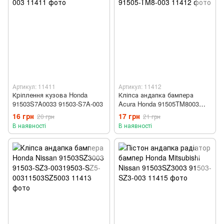
Артикул: 11411
Артикул: 11412
Кріплення кузова Honda
Кліпса андапка бампера
91503S7A0033 91503-S7A-003
Acura Honda 91505TM8003
91505-TM8-003
16 грн
17 грн
20 грн
21 грн
В наявності
В наявності