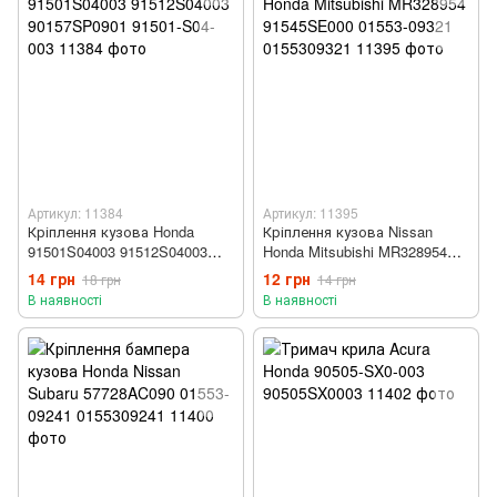
Артикул: 11384
Артикул: 11395
Кріплення кузова Honda
Кріплення кузова Nissan
91501S04003 91512S04003
Honda Mitsubishi MR328954
90157SP0901 91501-S04-003
91545SE000 01553-09321
14 грн
12 грн
18 грн
14 грн
0155309321
В наявності
В наявності