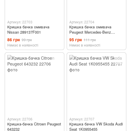
Артикул: 22703
Артикул: 22704
Кришка бачка омивача
Кришка бачка омивача
Nissan 289137F001
Peugeot Mercedes-Benz
643230 1718690108
86 грн
95 грн
99 грн
111 грн
Немає в наявності
Немає в наявності
Артикул: 22706
Артикул: 22707
Кришка-бачка Citroen Peugeot
Кришка бачка VW Skoda Audi
643232
Seat 1K0955455