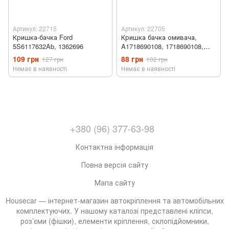
Артикул: 22715
Артикул: 22705
Кришка-бачка Ford
Кришка бачка омивача,
5S6117632Ab, 1362696
A1718690108, 1718690108,
універсальний, ML / GLE-
109 грн
88 грн
127 грн
102 грн
Class W166, GL / GLS-Class
Немає в наявності
Немає в наявності
X166
+380 (96) 377-63-98
Контактна інформація
Повна версія сайту
Мапа сайту
Housecar — інтернет-магазин автокріплення та автомобільних
комплектуючих. У нашому каталозі представлені кліпси,
роз’єми (фішки), елементи кріплення, склопідйомники,