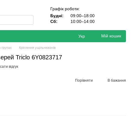
Графік роботи:
Будні:
09:00–18:00
Сб:
10:00–14:00
Мій кошик
Укр
о групах
Кріплення ущільнювачів
ерей Triclo 6Y0823717
ати відгук
Порівняти
В бажання