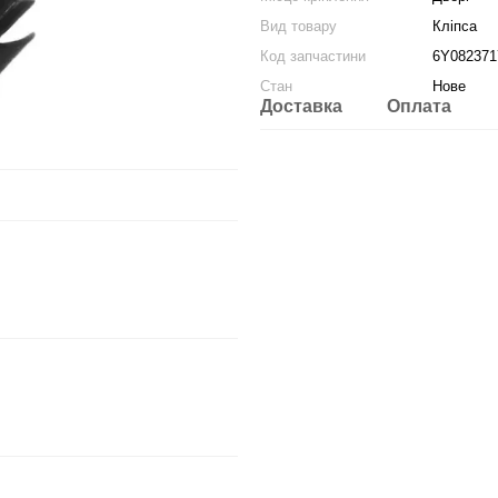
Вид товару
Кліпса
Код запчастини
6Y0823717
Стан
Нове
Доставка
Оплата