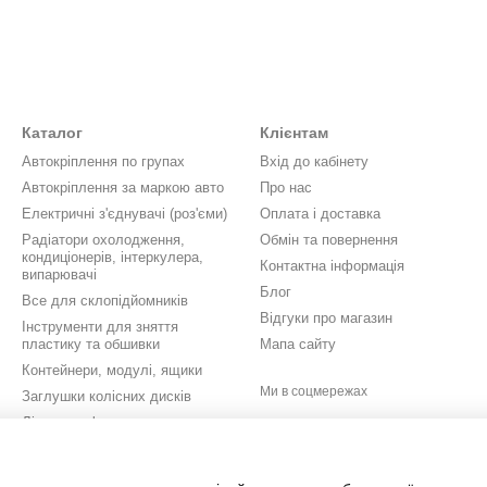
Каталог
Клієнтам
Автокріплення по групах
Вхід до кабінету
Автокріплення за маркою авто
Про нас
Електричні з'єднувачі (роз'єми)
Оплата і доставка
Радіатори охолодження,
Обмін та повернення
кондиціонерів, інтеркулера,
Контактна інформація
випарювачі
Блог
Все для склопідйомників
Відгуки про магазин
Інструменти для зняття
пластику та обшивки
Мапа сайту
Контейнери, модулі, ящики
Ми в соцмережах
Заглушки колісних дисків
Літери, цифри, значки,
шильдики
Кришки бачків омивача