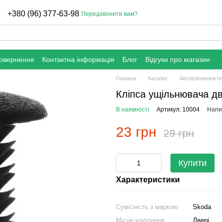
+380 (96) 377-63-98
Передзвонити вам?
повернення
Контактна інформація
Блог
Відгуки про магазин
Головна
Каталог
Автокріплення п
Кліпса ущільнювача дв
В наявності
Артикул: 10004
Напис
23 грн
29 грн
Купити
Характеристики
Сумісність з маркою
Skoda
Місце кріплення
Двері