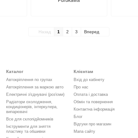
Furukawa
Назад
1
2
3
Вперед
Каталог
Клієнтам
Автокріплення по групах
Вхід до кабінету
Автокріплення за маркою авто
Про нас
Електричні з'єднувачі (роз'єми)
Оплата і доставка
Радіатори охолодження,
Обмін та повернення
кондиціонерів, інтеркулера,
Контактна інформація
випарювачі
Блог
Все для склопідйомників
Відгуки про магазин
Інструменти для зняття
пластику та обшивки
Мапа сайту