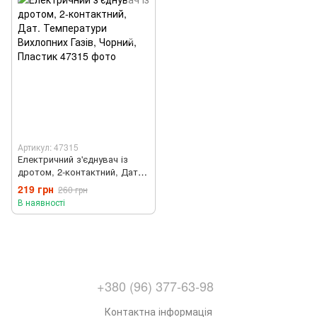
Артикул: 47315
Електричний з'єднувач із
дротом, 2-контактний, Дат.
Температури Вихлопних
219 грн
260 грн
Газів, Чорний, Пластик
В наявності
+380 (96) 377-63-98
Контактна інформація