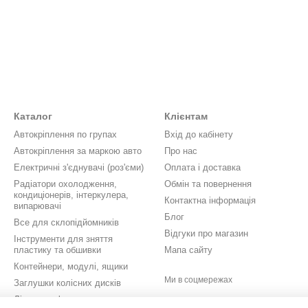
Каталог
Клієнтам
Автокріплення по групах
Вхід до кабінету
Автокріплення за маркою авто
Про нас
Електричні з'єднувачі (роз'єми)
Оплата і доставка
Радіатори охолодження,
Обмін та повернення
кондиціонерів, інтеркулера,
Контактна інформація
випарювачі
Блог
Все для склопідйомників
Відгуки про магазин
Інструменти для зняття
пластику та обшивки
Мапа сайту
Контейнери, модулі, ящики
Ми в соцмережах
Заглушки колісних дисків
Літери, цифри, значки,