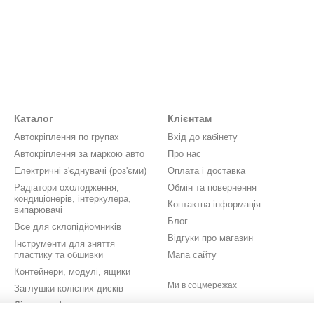
Каталог
Клієнтам
Автокріплення по групах
Вхід до кабінету
Автокріплення за маркою авто
Про нас
Електричні з'єднувачі (роз'єми)
Оплата і доставка
Радіатори охолодження,
Обмін та повернення
кондиціонерів, інтеркулера,
Контактна інформація
випарювачі
Блог
Все для склопідйомників
Відгуки про магазин
Інструменти для зняття
пластику та обшивки
Мапа сайту
Контейнери, модулі, ящики
Ми в соцмережах
Заглушки колісних дисків
Літери, цифри, значки,