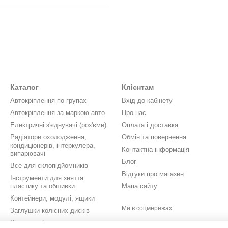
Каталог
Клієнтам
Автокріплення по групах
Вхід до кабінету
Автокріплення за маркою авто
Про нас
Електричні з'єднувачі (роз'єми)
Оплата і доставка
Радіатори охолодження,
Обмін та повернення
кондиціонерів, інтеркулера,
Контактна інформація
випарювачі
Блог
Все для склопідйомників
Відгуки про магазин
Інструменти для зняття
пластику та обшивки
Мапа сайту
Контейнери, модулі, ящики
Ми в соцмережах
Заглушки колісних дисків
Літери, цифри, значки,