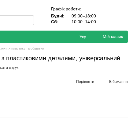
Графік роботи:
Будні:
09:00–18:00
Сб:
10:00–14:00
Мій кошик
Укр
 зняття пластику та обшивки
 з пластиковими деталями, універсальний
ати відгук
Порівняти
В бажання