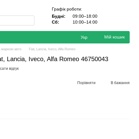
Графік роботи:
Будні:
09:00–18:00
Сб:
10:00–14:00
Мій кошик
Укр
а маркою авто
Fiat, Lancia, Iveco, Alfa Romeo
at, Lancia, Iveco, Alfa Romeo 46750043
ати відгук
Порівняти
В бажання