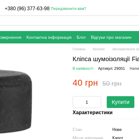
+380 (96) 377-63-98
Передзвонити вам?
повернення
Контактна інформація
Блог
Відгуки про магазин
Головна
Каталог
Автокріплення з
Кліпса шумоізоляції Fi
В наявності
Артикул: 29001
Напис
40 грн
50 грн
Купити
Характеристики
Стан
Нове
Місце кріплення
Капот