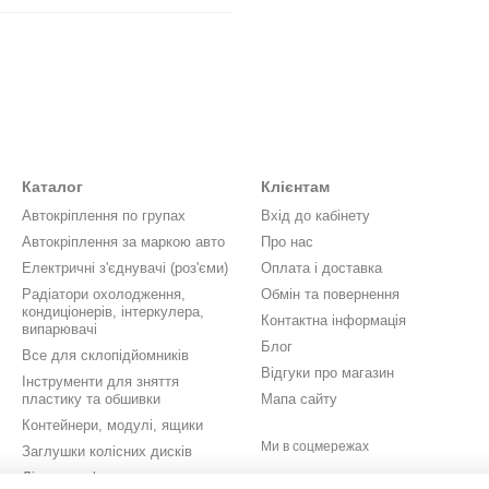
Каталог
Клієнтам
Автокріплення по групах
Вхід до кабінету
Автокріплення за маркою авто
Про нас
Електричні з'єднувачі (роз'єми)
Оплата і доставка
Радіатори охолодження,
Обмін та повернення
кондиціонерів, інтеркулера,
Контактна інформація
випарювачі
Блог
Все для склопідйомників
Відгуки про магазин
Інструменти для зняття
пластику та обшивки
Мапа сайту
Контейнери, модулі, ящики
Ми в соцмережах
Заглушки колісних дисків
Літери, цифри, значки,