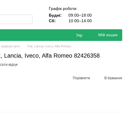
Графік роботи:
Будні:
09:00–18:00
Сб:
10:00–14:00
Мій кошик
Укр
а маркою авто
Fiat, Lancia, Iveco, Alfa Romeo
t, Lancia, Iveco, Alfa Romeo 82426358
ати відгук
Порівняти
В бажання