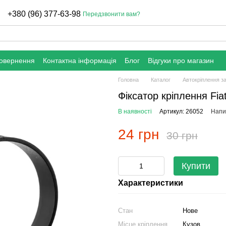
+380 (96) 377-63-98
Передзвонити вам?
повернення
Контактна інформація
Блог
Відгуки про магазин
Головна
Каталог
Автокріплення з
Фіксатор кріплення Fia
В наявності
Артикул: 26052
Напис
24 грн
30 грн
Купити
Характеристики
Стан
Нове
Місце кріплення
Кузов