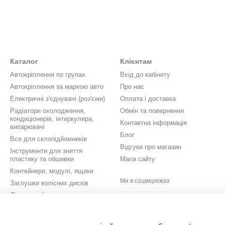
Каталог
Клієнтам
Автокріплення по групах
Вхід до кабінету
Автокріплення за маркою авто
Про нас
Електричні з'єднувачі (роз'єми)
Оплата і доставка
Радіатори охолодження,
Обмін та повернення
кондиціонерів, інтеркулера,
Контактна інформація
випарювачі
Блог
Все для склопідйомників
Відгуки про магазин
Інструменти для зняття
пластику та обшивки
Мапа сайту
Контейнери, модулі, ящики
Ми в соцмережах
Заглушки колісних дисків
Літери, цифри, значки,
шильдики
Кришки бачків омивача