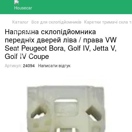
Каталог
Все для склопідйомників
Каретки тримачі скла т
Напрямна склопідйомника
передніх дверей ліва / права VW
Seat Peugeot Bora, Golf IV, Jetta V,
Golf IV Coupe
Артикул:
24094
Написати відгук