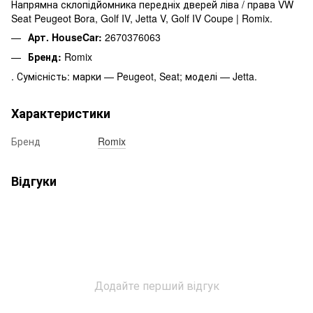
Напрямна склопідйомника передніх дверей ліва / права VW
Seat Peugeot Bora, Golf IV, Jetta V, Golf IV Coupe | Romix.
Арт. HouseCar:
2670376063
Бренд:
Romix
. Сумісність: марки — Peugeot, Seat; моделі — Jetta.
Характеристики
Бренд
Romix
Відгуки
Додайте перший відгук