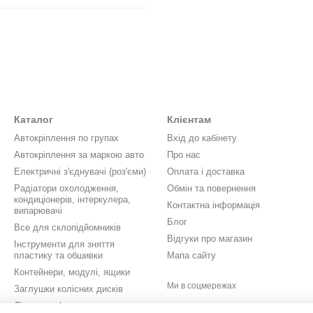
Каталог
Клієнтам
Автокріплення по групах
Вхід до кабінету
Автокріплення за маркою авто
Про нас
Електричні з'єднувачі (роз'єми)
Оплата і доставка
Радіатори охолодження,
Обмін та повернення
кондиціонерів, інтеркулера,
Контактна інформація
випарювачі
Блог
Все для склопідйомників
Відгуки про магазин
Інструменти для зняття
пластику та обшивки
Мапа сайту
Контейнери, модулі, ящики
Ми в соцмережах
Заглушки колісних дисків
Літери, цифри, значки,