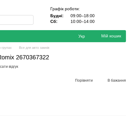
Графік роботи:
Будні:
09:00–18:00
Сб:
10:00–14:00
Мій кошик
Укр
о групах
Все для авто замків
Romix 2670367322
ати відгук
Порівняти
В бажання