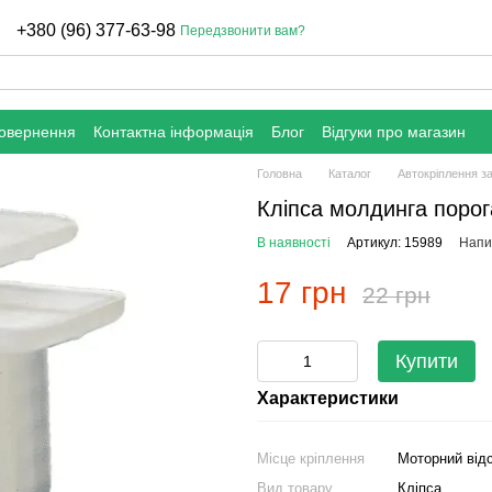
+380 (96) 377-63-98
Передзвонити вам?
повернення
Контактна інформація
Блог
Відгуки про магазин
Головна
Каталог
Автокріплення з
Кліпса молдинга порог
В наявності
Артикул: 15989
Напис
17 грн
22 грн
Купити
Характеристики
Місце кріплення
Моторний відс
Вид товару
Кліпса