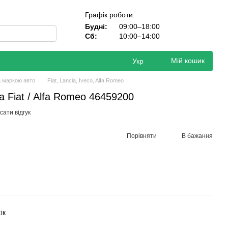
Графік роботи:
Будні:
09:00–18:00
Сб:
10:00–14:00
Мій кошик
Укр
а маркою авто
Fiat, Lancia, Iveco, Alfa Romeo
а Fiat / Alfa Romeo 46459200
ати відгук
Порівняти
В бажання
ік