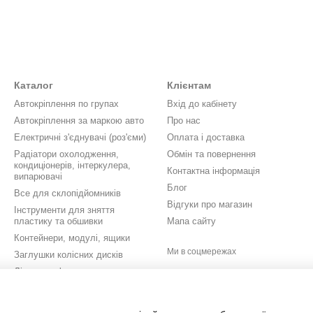
Каталог
Клієнтам
Автокріплення по групах
Вхід до кабінету
Автокріплення за маркою авто
Про нас
Електричні з'єднувачі (роз'єми)
Оплата і доставка
Радіатори охолодження,
Обмін та повернення
кондиціонерів, інтеркулера,
Контактна інформація
випарювачі
Блог
Все для склопідйомників
Відгуки про магазин
Інструменти для зняття
пластику та обшивки
Мапа сайту
Контейнери, модулі, ящики
Ми в соцмережах
Заглушки колісних дисків
Літери, цифри, значки,
шильдики
Кришки бачків омивача