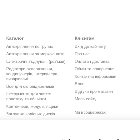
Каталог
Клієнтам
Автокріплення по групах
Вхід до кабінету
Автокріплення за маркою авто
Про нас
Електричні з'єднувачі (роз'єми)
Оплата і доставка
Радіатори охолодження,
Обмін та повернення
кондиціонерів, інтеркулера,
Контактна інформація
випарювачі
Блог
Все для склопідйомників
Відгуки про магазин
Інструменти для зняття
пластику та обшивки
Мапа сайту
Контейнери, модулі, ящики
Ми в соцмережах
Заглушки колісних дисків
Літери, цифри, значки,
шильдики
Кришки бачків омивача