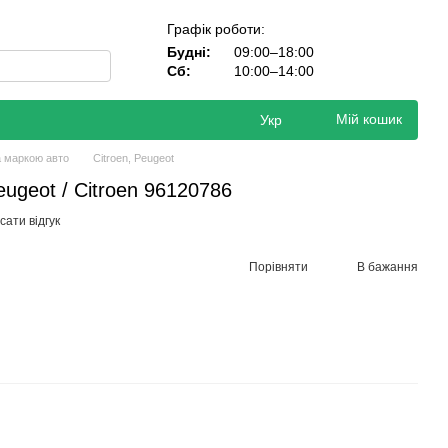
Графік роботи:
Будні:
09:00–18:00
Сб:
10:00–14:00
Мій кошик
Укр
а маркою авто
Citroen, Peugeot
ugeot / Citroen 96120786
ати відгук
Порівняти
В бажання