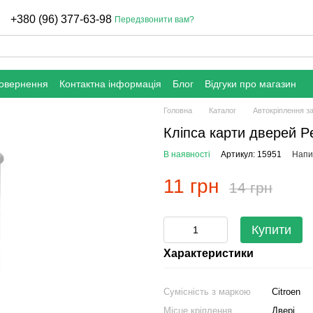
+380 (96) 377-63-98
Передзвонити вам?
повернення
Контактна інформація
Блог
Відгуки про магазин
Головна
Каталог
Автокріплення з
Кліпса карти дверей Pe
В наявності
Артикул: 15951
Напис
11 грн
14 грн
Купити
Характеристики
Сумісність з маркою
Citroen
Місце кріплення
Двері