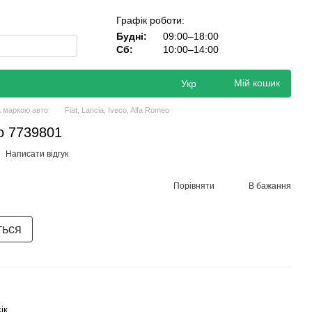
Графік роботи:
Будні:
09:00–18:00
Сб:
10:00–14:00
Мій кошик
Укр
а маркою авто
Fiat, Lancia, Iveco, Alfa Romeo
eo 7739801
Написати відгук
Порівняти
В бажання
ться
ік