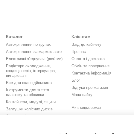
Каталог
Клієнтам
Автокріплення по групах
Вхід до кабінету
Автокріплення за маркою авто
Про нас
Електричні з'єднувачі (роз'єми)
Оплата і доставка
Радіатори охолодження,
Обмін та повернення
кондиціонерів, інтеркулера,
Контактна інформація
випарювачі
Блог
Все для склопідйомників
Відгуки про магазин
Інструменти для зняття
пластику та обшивки
Мапа сайту
Контейнери, модулі, ящики
Ми в соцмережах
Заглушки колісних дисків
Літери, цифри, значки,
шильдики
Кришки бачків омивача