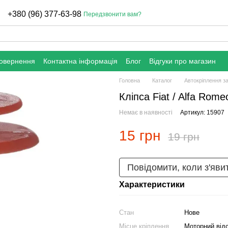
+380 (96) 377-63-98
Передзвонити вам?
повернення
Контактна інформація
Блог
Відгуки про магазин
Головна
Каталог
Автокріплення з
Кліпса Fiat / Alfa Rom
Немає в наявності
Артикул: 15907
15 грн
19 грн
Повідомити, коли з'яви
Характеристики
Стан
Нове
Місце кріплення
Моторний відс