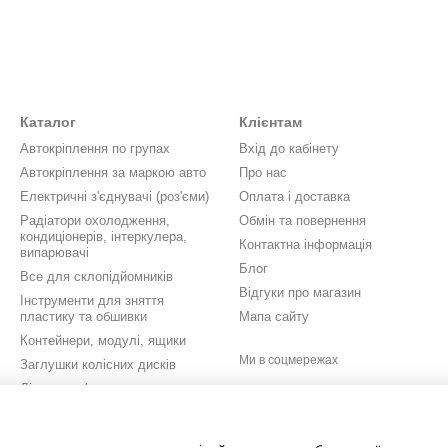
Каталог
Клієнтам
Автокріплення по групах
Вхід до кабінету
Автокріплення за маркою авто
Про нас
Електричні з'єднувачі (роз'єми)
Оплата і доставка
Радіатори охолодження,
Обмін та повернення
кондиціонерів, інтеркулера,
Контактна інформація
випарювачі
Блог
Все для склопідйомників
Відгуки про магазин
Інструменти для зняття
пластику та обшивки
Мапа сайту
Контейнери, модулі, ящики
Ми в соцмережах
Заглушки колісних дисків
Літери, цифри, значки,
шильдики
Кришки бачків омивача