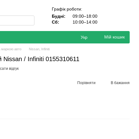
Графік роботи:
Будні:
09:00–18:00
Сб:
10:00–14:00
Мій кошик
Укр
а маркою авто
Nissan, Infiniti
Nissan / Infiniti 0155310611
ати відгук
Порівняти
В бажання