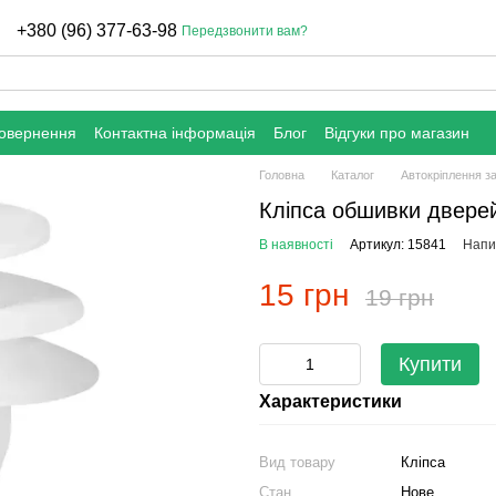
+380 (96) 377-63-98
Передзвонити вам?
повернення
Контактна інформація
Блог
Відгуки про магазин
Головна
Каталог
Автокріплення з
Кліпса обшивки дверей 
В наявності
Артикул: 15841
Напис
15 грн
19 грн
Купити
Характеристики
Вид товару
Кліпса
Стан
Нове