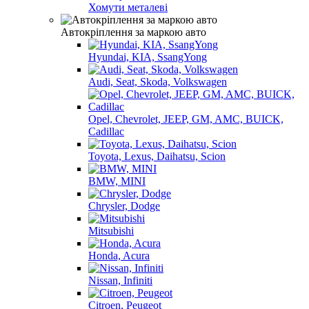
Хомути металеві
Автокріплення за маркою авто
Hyundai, KIA, SsangYong
Audi, Seat, Skoda, Volkswagen
Opel, Chevrolet, JEEP, GM, AMC, BUICK,
Cadillac
Toyota, Lexus, Daihatsu, Scion
BMW, MINI
Chrysler, Dodge
Mitsubishi
Honda, Acura
Nissan, Infiniti
Citroen, Peugeot