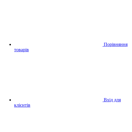
Порівняння
товарів
Вхід для
клієнтів