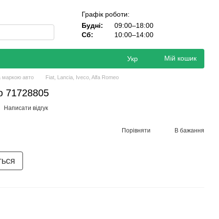
Графік роботи:
Будні:
09:00–18:00
Сб:
10:00–14:00
Мій кошик
Укр
а маркою авто
Fiat, Lancia, Iveco, Alfa Romeo
eo 71728805
Написати відгук
Порівняти
В бажання
ться