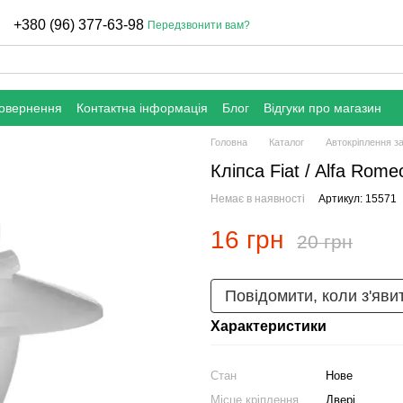
+380 (96) 377-63-98
Передзвонити вам?
повернення
Контактна інформація
Блог
Відгуки про магазин
Головна
Каталог
Автокріплення з
Кліпса Fiat / Alfa Rom
Немає в наявності
Артикул: 15571
16 грн
20 грн
Повідомити, коли з'яви
Характеристики
Стан
Нове
Місце кріплення
Двері