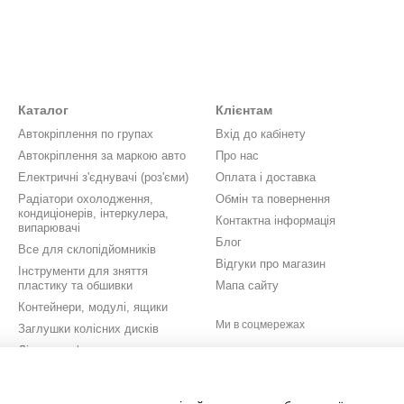
Каталог
Клієнтам
Автокріплення по групах
Вхід до кабінету
Автокріплення за маркою авто
Про нас
Електричні з'єднувачі (роз'єми)
Оплата і доставка
Радіатори охолодження,
Обмін та повернення
кондиціонерів, інтеркулера,
Контактна інформація
випарювачі
Блог
Все для склопідйомників
Відгуки про магазин
Інструменти для зняття
пластику та обшивки
Мапа сайту
Контейнери, модулі, ящики
Ми в соцмережах
Заглушки колісних дисків
Літери, цифри, значки,
шильдики
Кришки бачків омивача