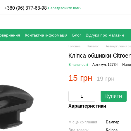
+380 (96) 377-63-98
Передзвонити вам?
повернення
Контактна інформація
Блог
Відгуки про магазин
Головна
Каталог
Автокріплення з
Кліпса обшивки Citroe
В наявності
Артикул: 12734
Напис
15 грн
19 грн
Купити
Характеристики
Місце кріплення
Бампер
Вид товару
Кліпса