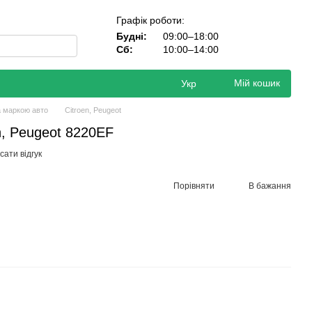
Графік роботи:
Будні:
09:00–18:00
Сб:
10:00–14:00
Мій кошик
Укр
а маркою авто
Citroen, Peugeot
n, Peugeot 8220EF
ати відгук
Порівняти
В бажання