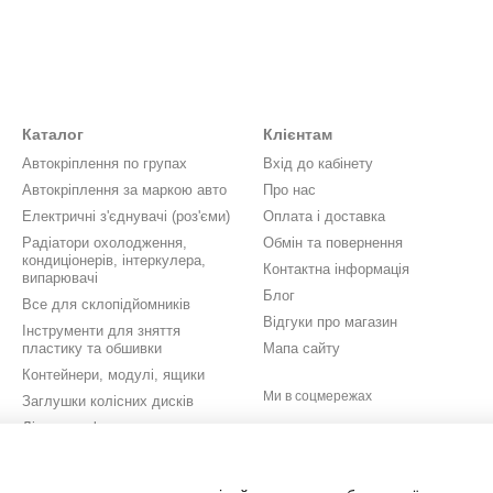
Каталог
Клієнтам
Автокріплення по групах
Вхід до кабінету
Автокріплення за маркою авто
Про нас
Електричні з'єднувачі (роз'єми)
Оплата і доставка
Радіатори охолодження,
Обмін та повернення
кондиціонерів, інтеркулера,
Контактна інформація
випарювачі
Блог
Все для склопідйомників
Відгуки про магазин
Інструменти для зняття
пластику та обшивки
Мапа сайту
Контейнери, модулі, ящики
Ми в соцмережах
Заглушки колісних дисків
Літери, цифри, значки,
шильдики
Кришки бачків омивача