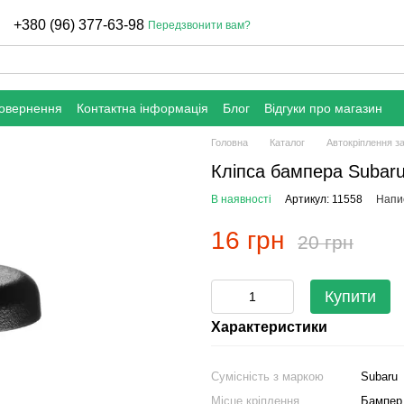
+380 (96) 377-63-98
Передзвонити вам?
повернення
Контактна інформація
Блог
Відгуки про магазин
Головна
Каталог
Автокріплення з
Кліпса бампера Subar
В наявності
Артикул: 11558
Напис
16 грн
20 грн
Купити
Характеристики
Сумісність з маркою
Subaru
Місце кріплення
Бампер