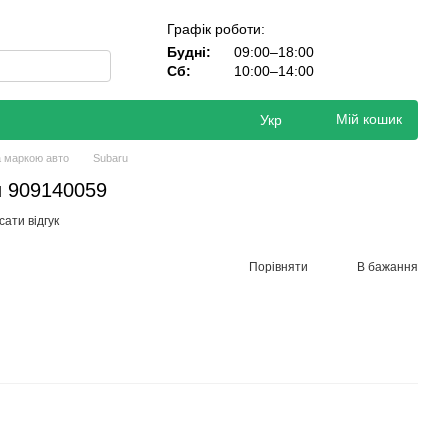
Графік роботи:
Будні:
09:00–18:00
Сб:
10:00–14:00
Мій кошик
Укр
а маркою авто
Subaru
u 909140059
ати відгук
Порівняти
В бажання