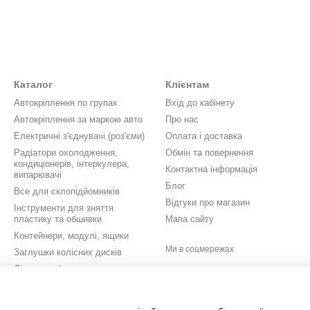
Каталог
Клієнтам
Автокріплення по групах
Вхід до кабінету
Автокріплення за маркою авто
Про нас
Електричні з'єднувачі (роз'єми)
Оплата і доставка
Радіатори охолодження,
Обмін та повернення
кондиціонерів, інтеркулера,
Контактна інформація
випарювачі
Блог
Все для склопідйомників
Відгуки про магазин
Інструменти для зняття
пластику та обшивки
Мапа сайту
Контейнери, модулі, ящики
Ми в соцмережах
Заглушки колісних дисків
Літери, цифри, значки,
шильдики
Кришки бачків омивача