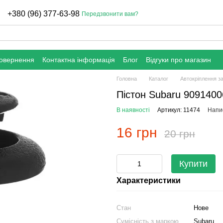
+380 (96) 377-63-98
Передзвонити вам?
повернення
Контактна інформація
Блог
Відгуки про магазин
Головна
Каталог
Автокріплення з
Пістон Subaru 9091400
В наявності
Артикул: 11474
Напис
16 грн
20 грн
Купити
Характеристики
Стан
Нове
Сумісність з маркою
Subaru