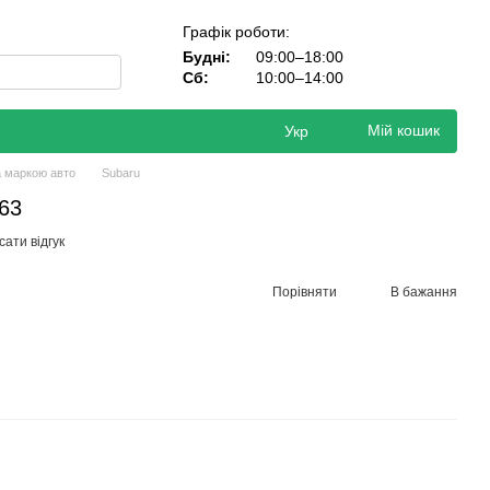
Графік роботи:
Будні:
09:00–18:00
Сб:
10:00–14:00
Мій кошик
Укр
а маркою авто
Subaru
63
ати відгук
Порівняти
В бажання