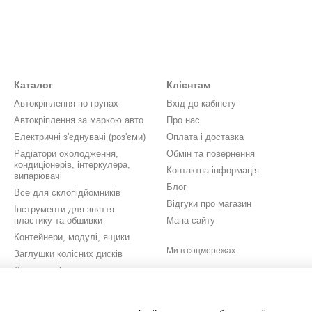
Каталог
Клієнтам
Автокріплення по групах
Вхід до кабінету
Автокріплення за маркою авто
Про нас
Електричні з'єднувачі (роз'єми)
Оплата і доставка
Радіатори охолодження,
Обмін та повернення
кондиціонерів, інтеркулера,
Контактна інформація
випарювачі
Блог
Все для склопідйомників
Відгуки про магазин
Інструменти для зняття
пластику та обшивки
Мапа сайту
Контейнери, модулі, ящики
Ми в соцмережах
Заглушки колісних дисків
Літери, цифри, значки,
шильдики
Кришки бачків омивача